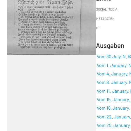
SOCIAL MEDIA
METADATEN
IIIF
Ausgaben
Vom 30 July. N. 5
Vom 1. January. N
Vom 4. January. N
Vom 8. January. N
Vom 11. January. 
Vom 15. January. 
Vom 18. January. 
Vom 22. January. 
Vom 25. January. 