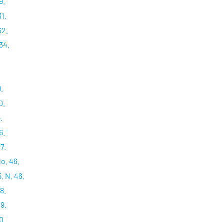
9.
31.
32.
34.
.
.
0.
.
6.
7.
o. 46.
. N. 46.
8.
9.
0.