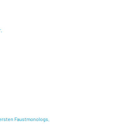
.
 ersten Faustmonologs.