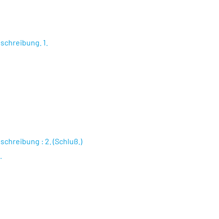
chreibung. 1.
.
hreibung : 2. (Schluß.)
.