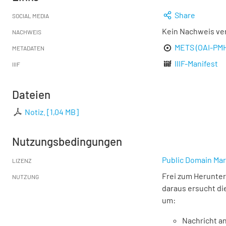
Share
SOCIAL MEDIA
Kein Nachweis ve
NACHWEIS
METS (OAI-PM
METADATEN
IIIF-Manifest
IIIF
Dateien
Notiz.
[
1,04 MB
]
Nutzungsbedingungen
Public Domain Mar
LIZENZ
Frei zum Herunter
NUTZUNG
daraus ersucht di
um:
Nachricht an