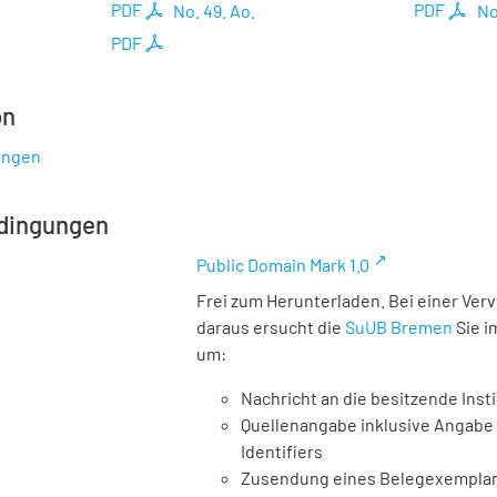
PDF
No. 49. Ao.
PDF
No
PDF
on
ungen
dingungen
Public Domain Mark 1.0
Frei zum Herunterladen. Bei einer Ver
daraus ersucht die
SuUB Bremen
Sie i
um:
Nachricht an die besitzende Insti
Quellenangabe inklusive Angabe 
Identifiers
Zusendung eines Belegexemplares