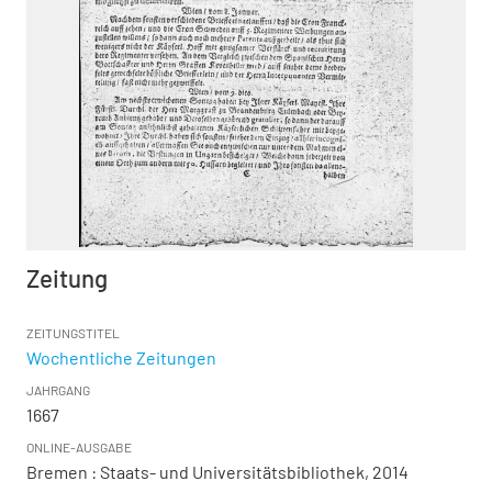
Zeitung
ZEITUNGSTITEL
Wochentliche Zeitungen
JAHRGANG
1667
ONLINE-AUSGABE
Bremen : Staats- und Universitätsbibliothek, 2014