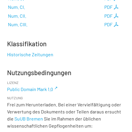
Num. CI.
PDF
Num. CII.
PDF
Num. CIII.
PDF
Klassifikation
Historische Zeitungen
Nutzungsbedingungen
LIZENZ
Public Domain Mark 1.0
NUTZUNG
Frei zum Herunterladen. Bei einer Vervielfältigung oder
Verwertung des Dokuments oder Teilen daraus ersucht
die
SuUB Bremen
Sie im Rahmen der üblichen
wissenschaftlichen Gepflogenheiten um: