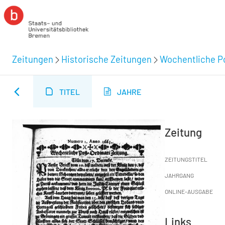
Zeitungen
Historische Zeitungen
Wochentliche Po
TITEL
JAHRE
Zeitung
ZEITUNGSTITEL
JAHRGANG
ONLINE-AUSGABE
Links