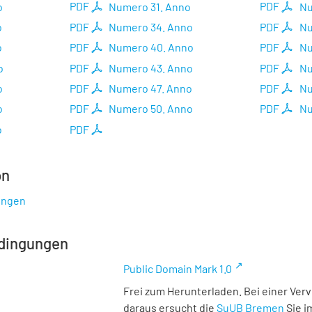
o
PDF
Numero 31. Anno
PDF
Nu
o
PDF
Numero 34. Anno
PDF
Nu
o
PDF
Numero 40. Anno
PDF
Nu
o
PDF
Numero 43. Anno
PDF
Nu
o
PDF
Numero 47. Anno
PDF
Nu
o
PDF
Numero 50. Anno
PDF
Nu
o
PDF
on
ungen
dingungen
Public Domain Mark 1.0
Frei zum Herunterladen. Bei einer Ver
daraus ersucht die
SuUB Bremen
Sie i