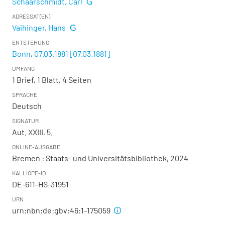
Schaarschmidt, Carl
ADRESSAT(EN)
Vaihinger, Hans
ENTSTEHUNG
Bonn
,
07.03.1881 [07.03.1881]
UMFANG
1 Brief, 1 Blatt, 4 Seiten
SPRACHE
Deutsch
SIGNATUR
Aut. XXIII, 5.
ONLINE-AUSGABE
Bremen : Staats- und Universitätsbibliothek, 2024
KALLIOPE-ID
DE-611-HS-31951
URN
urn:nbn:de:gbv:46:1-175059