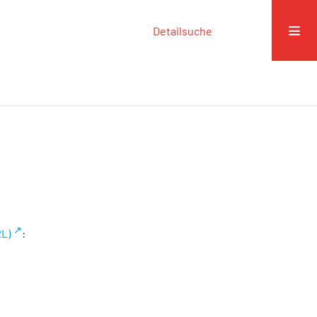
Detailsuche
RL)
: