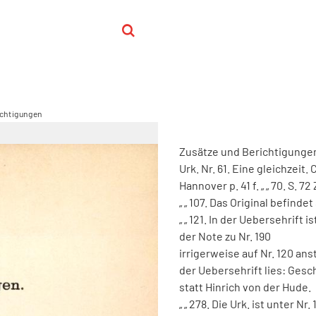
ichtigungen
Zusätze
und
Berichtigunge
Urk
.
Nr
.
61
.
Eine
gleichzeit
.
C
Hannover
p
.
41
f
.
„
„
70
.
S
.
72
„
„
107
.
Das
Original
befindet
„
„
121
.
In
der
Uebersehrift
is
der
Note
zu
Nr
.
190
irrigerweise
auf
Nr
.
120
anst
der
Uebersehrift
lies
:
Gesc
statt
Hinrich
von
der
Hude
.
„
„
278
.
Die
Urk
.
ist
unter
Nr
.