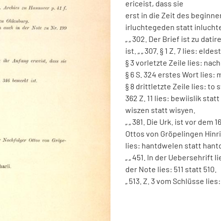
ericeist
,
dass
sie
erst
in
die
Zeit
des
beginne
irluchtegeden
statt
inluch
„
„
302
.
Der
Brief
ist
zu
datir
ist
.
„
„
307
.
§
1
Z
.
7
lies
:
eldes
§
3
vorletzte
Zeile
lies
:
nach
§
6
S
.
324
erstes
Wort
lies
:
m
§
8
drittletzte
Zeile
lies
:
to
s
362
Z
.
11
lies
:
bewiislik
statt
wiszen
statt
wisyen
.
„
„
381
.
Die
Urk
.
ist
vor
dem
1
Ottos
von
Gröpe­
lingen
Hinr
lies
:
hantdwelen
statt
hant
„
„
451
.
In
der
Uebersehrift
li
der
Note
lies
:
511
statt
510
.
„
513
.
Z
.
3
vom
Schlüsse
lies
: