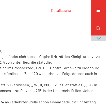
Detailsuche
n
.
ojiie
findet
sich
auch
in
Copiar
II
Nr
.
46
des
Königl
.
Archivs
zu
Z
.
4
von
unten
lies
:
die
statt
die
.
sich
im
Grossherzogl
.
Haus
-
u
.
Central
-
Archive
zu
Oldenburg
.
t
irrtümlich
die
Zahl
120
wiederholt
,
in
Folge
dessen
auch
in
att
121
verwiesen
.
„
„
Wl
.
8
.
198
Z
.
12
lies
:
et
statt
es
.
„
„
196
.
In
hosses
statt
Pulver
.
„
„
215
.
In
der
Uebersehrift
lies
:
Johann
174
an
verkehrter
Stelle
schon
einmal
gedruckt
;
ihr
Anfang