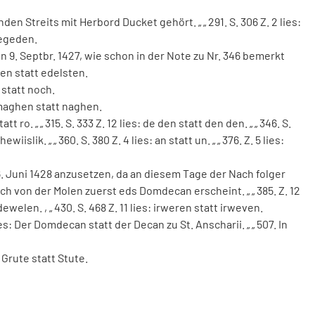
nden
Streits
mit
Herbord
Ducket
gehört
.
„
„
291
.
S
.
306
Z
.
2
lies
:
tegeden
.
en
9
.
Septbr
.
1427
,
wie
schon
in
der
Note
zu
Nr
.
346
bemerkt
ten
statt
edelsten
.
statt
noch
.
aghen
statt
naghen
.
tatt
ro
.
„
„
315
.
S
.
333
Z
.
12
lies
:
de
den
statt
den
den
.
„
„
346
.
S
.
hewiislik
.
„
„
360
.
S
.
380
Z
.
4
lies
:
an
statt
un
.
„
„
376
.
Z
.
5
lies
:
6
.
Juni
1428
anzusetzen
,
da
an
diesem
Tage
der
Nach
folger
ich
von
der
Molen
zuerst
eds
Domdecan
erscheint
.
„
„
385
.
Z
.
12
dewelen
.
,
„
430
.
S
.
468
Z
.
11
lies
:
irweren
statt
irweven
.
es
:
Der
Domdecan
statt
der
Decan
zu
St
.
Anscharii
.
„
„
507
.
In
Grute
statt
Stute
.