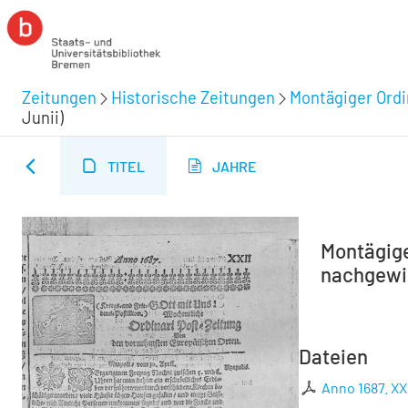
Zeitungen
Historische Zeitungen
Montägiger Ordi
Junii)
TITEL
JAHRE
Montägiger
nachgewies
Dateien
Anno 1687. XXI