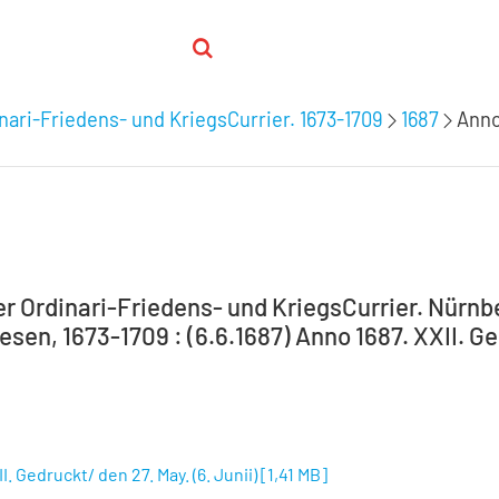
nari-Friedens- und KriegsCurrier. 1673-1709
1687
Anno
 Ordinari-Friedens- und KriegsCurrier. Nürnber
en, 1673-1709 : (6.6.1687) Anno 1687. XXII. Ged
I. Gedruckt/ den 27. May. (6. Junii)
[
1,41 MB
]