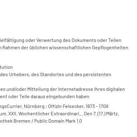
vielfältigung oder Verwertung des Dokuments oder Teilen
m Rahmen der üblichen wissenschaftlichen Gepflogenheiten
tution
des Urhebers, des Standortes und des persistenten
 und/oder Mitteilung der Internetadresse Ihres digitalen
ment oder Teile daraus eingebunden haben
sCurrier. Nürnberg : Offizin Felsecker, 1673 – 1709
m. XXII. Wochentlicher Extraordinari... Den 7. (17.) Märtz.
liothek Bremen / Public Domain Mark 1.0