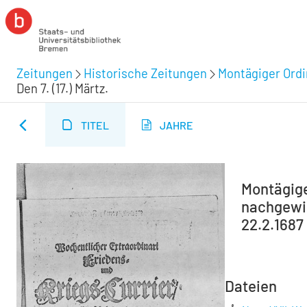
Zeitungen
Historische Zeitungen
Montägiger Ordi
Den 7. (17.) Märtz.
TITEL
JAHRE
Montägiger
nachgewies
22.2.1687
Dateien