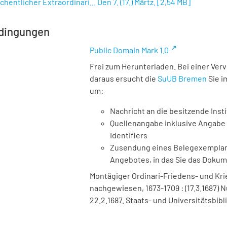
hentlicher Extraordinari... Den 7. (17.) Märtz.
[
2,54 MB
]
dingungen
Public Domain Mark 1.0
Frei zum Herunterladen. Bei einer Ver
daraus ersucht die
SuUB Bremen
Sie i
um:
Nachricht an die besitzende Insti
Quellenangabe inklusive Angabe 
Identifiers
Zusendung eines Belegexemplares
Angebotes, in das Sie das Doku
Montägiger Ordinari-Friedens- und Krieg
nachgewiesen, 1673-1709 : (17.3.1687) Nu
22.2.1687. Staats- und Universitätsbib