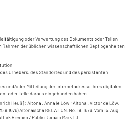
vielfältigung oder Verwertung des Dokuments oder Teilen
m Rahmen der üblichen wissenschaftlichen Gepflogenheiten
tution
des Urhebers, des Standortes und des persistenten
 und/oder Mitteilung der Internetadresse Ihres digitalen
ment oder Teile daraus eingebunden haben
nrich Heuß] ; Altona : Anna le Löw ; Altona : Victor de Löw,
25.8.1676) Altonaische RELATION. No. 19. 1676. Vom 15. Aug.
iothek Bremen / Public Domain Mark 1.0