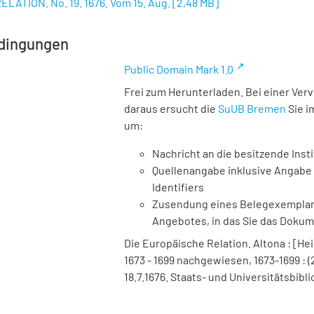
ELATION. No. 19. 1676. Vom 15. Aug.
[
2,48 MB
]
dingungen
Public Domain Mark 1.0
Frei zum Herunterladen. Bei einer Ver
daraus ersucht die
SuUB Bremen
Sie i
um:
Nachricht an die besitzende Insti
Quellenangabe inklusive Angabe 
Identifiers
Zusendung eines Belegexemplares
Angebotes, in das Sie das Doku
Die Europäische Relation. Altona : [Hei
1673 - 1699 nachgewiesen, 1673-1699 : (
18.7.1676. Staats- und Universitätsbibl