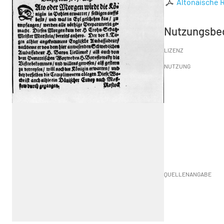
Altonaische R
Nutzungsbe
LIZENZ
NUTZUNG
QUELLENANGABE