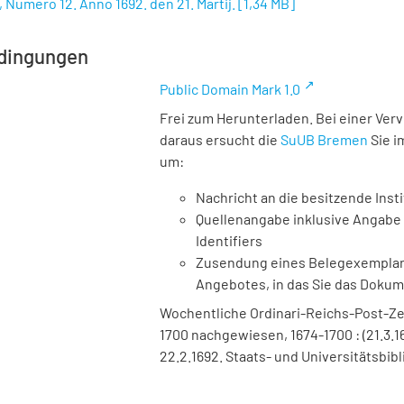
, Numero 12. Anno 1692. den 21. Martij.
[
1,34 MB
]
dingungen
Public Domain Mark 1.0
Frei zum Herunterladen. Bei einer Ver
daraus ersucht die
SuUB Bremen
Sie i
um:
Nachricht an die besitzende Insti
Quellenangabe inklusive Angabe 
Identifiers
Zusendung eines Belegexemplares
Angebotes, in das Sie das Doku
Wochentliche Ordinari-Reichs-Post-Ze
1700 nachgewiesen, 1674-1700 : (21.3.16
22.2.1692. Staats- und Universitätsbib