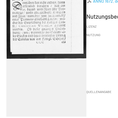
ANNO 1672. d
Nutzungsbe
LIZENZ
NUTZUNG
QUELLENANGABE