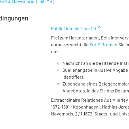
en 23. Novembris.
[
1,86 MB
]
dingungen
Public Domain Mark 1.0
Frei zum Herunterladen. Bei einer Ver
daraus ersucht die
SuUB Bremen
Sie i
um:
Nachricht an die besitzende Insti
Quellenangabe inklusive Angabe 
Identifiers
Zusendung eines Belegexemplares
Angebotes, in das Sie das Doku
Extraordinaire Relationes Aus Allerley
1672-1681 ; Kopenhagen : Mathias Jørge
Novembris. 2.11.1672. Staats- und Univ