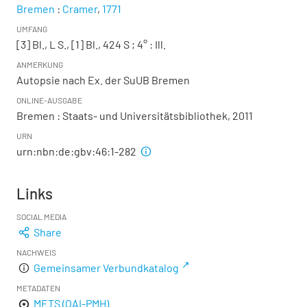
Bremen
:
Cramer
,
1771
UMFANG
[3] Bl., L S., [1] Bl., 424 S ; 4°
: Ill.
ANMERKUNG
Autopsie nach Ex. der SuUB Bremen
ONLINE-AUSGABE
Bremen : Staats- und Universitätsbibliothek, 2011
URN
urn:nbn:de:gbv:46:1-282
Links
SOCIAL MEDIA
Share
NACHWEIS
Gemeinsamer Verbundkatalog
METADATEN
METS (OAI-PMH)