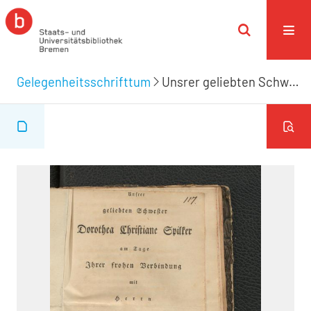
Gelegenheitsschrifttum
Unsrer geliebten Schwester Dorothea Christiane Spilker am Tage Ihrer frohen Verbindung mit Herrn Johann Heinrich Rocholl am 13.10.1822