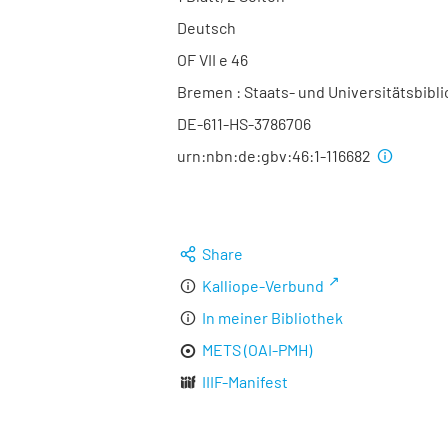
Deutsch
OF VII e 46
Bremen : Staats- und Universitätsbibl
DE-611-HS-3786706
urn:nbn:de:gbv:46:1-116682
Share
Kalliope-Verbund
In meiner Bibliothek
METS (OAI-PMH)
IIIF-Manifest