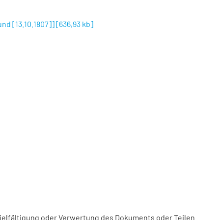
und [13.10.1807]]
[
636,93 kb
]
vielfältigung oder Verwertung des Dokuments oder Teilen