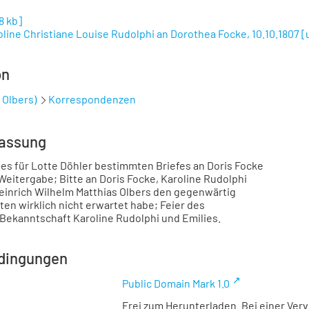
88 kb
]
oline Christiane Louise Rudolphi an Dorothea Focke, 10.10.1807 [
on
 Olbers)
Korrespondenzen
assung
s für Lotte Döhler bestimmten Briefes an Doris Focke
Weitergabe; Bitte an Doris Focke, Karoline Rudolphi
Heinrich Wilhelm Matthias Olbers den gegenwärtig
en wirklich nicht erwartet habe; Feier des
Bekanntschaft Karoline Rudolphi und Emilies.
dingungen
Public Domain Mark 1.0
Frei zum Herunterladen. Bei einer Ver