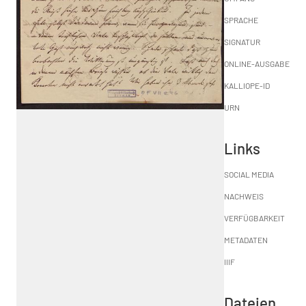
SPRACHE
SIGNATUR
ONLINE-AUSGABE
KALLIOPE-ID
URN
Links
SOCIAL MEDIA
NACHWEIS
VERFÜGBARKEIT
METADATEN
IIIF
Dateien