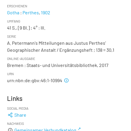
ERSCHIENEN
Gotha
:
Perthes
,
1902
UMFANG
41 S., [9 Bl.] ; 4°
: Ill.
SERIE
A. Petermann's Mitteilungen aus Justus Perthes'
Geographischer Anstalt / Ergänzungsheft ; 138 = 30,1
ONLINE-AUSGABE
Bremen : Staats- und Universitätsbibliothek, 2017
URN
urn:nbn:de:gbv:46:1-10994
Links
SOCIAL MEDIA
Share
NACHWEIS
Gemeinsamer Verbundkatalog