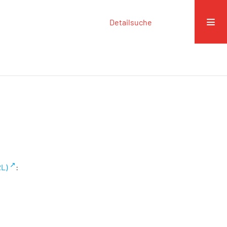
Detailsuche
RL)
: