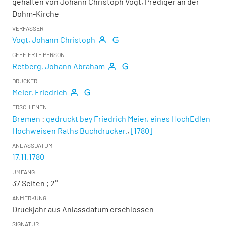
gehalten von Johann Christoph Vogt, Prediger an der
Dohm-Kirche
VERFASSER
Vogt, Johann Christoph
GEFEIERTE PERSON
Retberg, Johann Abraham
DRUCKER
Meier, Friedrich
ERSCHIENEN
Bremen
:
gedruckt bey Friedrich Meier, eines HochEdlen
Hochweisen Raths Buchdrucker.
,
[1780]
ANLASSDATUM
17.11.1780
UMFANG
37 Seiten ; 2°
ANMERKUNG
Druckjahr aus Anlassdatum erschlossen
SIGNATUR