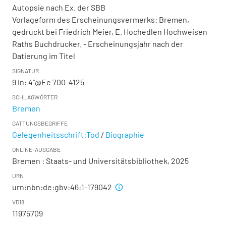
Autopsie nach Ex. der SBB
Vorlageform des Erscheinungsvermerks: Bremen,
gedruckt bei Friedrich Meier, E. Hochedlen Hochweisen
Raths Buchdrucker. - Erscheinungsjahr nach der
Datierung im Titel
SIGNATUR
9 in: 4"@Ee 700-4125
SCHLAGWÖRTER
Bremen
GATTUNGSBEGRIFFE
Gelegenheitsschrift:Tod
/
Biographie
ONLINE-AUSGABE
Bremen : Staats- und Universitätsbibliothek, 2025
URN
urn:nbn:de:gbv:46:1-179042
VD18
11975709