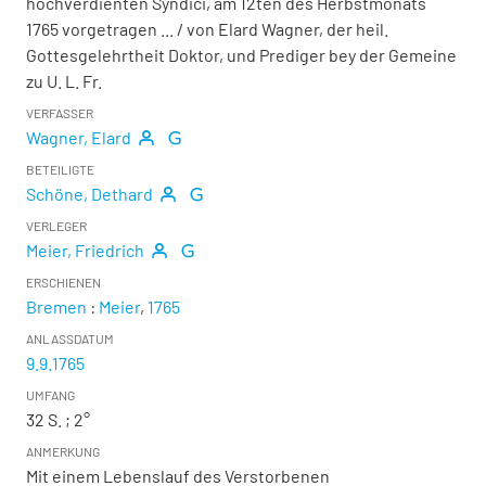
hochverdienten Syndici, am 12ten des Herbstmonats
1765 vorgetragen ...
/ von Elard Wagner, der heil.
Gottesgelehrtheit Doktor, und Prediger bey der Gemeine
zu U. L. Fr.
VERFASSER
Wagner, Elard
BETEILIGTE
Schöne, Dethard
VERLEGER
Meier, Friedrich
ERSCHIENEN
Bremen
:
Meier
,
1765
ANLASSDATUM
9.9.1765
UMFANG
32 S. ; 2°
ANMERKUNG
Mit einem Lebenslauf des Verstorbenen