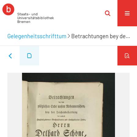
Gelegenheitsschrifttum
Betrachtungen bey dem plötzlichen Ende unsrer Nebenmenschen, bey der Leichenbestattung des ... Herrn Dethard Schöne, beider Rechten wohlgewürdigten Doktors, der Kayserlichen freyen Reichsstadt Bremen hochverdienten Syndici, am 12ten des Herbstmonats 1765 vorgetragen ...