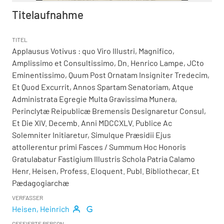
Titelaufnahme
TITEL
Applausus Votivus
:
quo Viro Illustri, Magnifico,
Amplissimo et Consultissimo, Dn. Henrico Lampe, JCto
Eminentissimo, Quum Post Ornatam Insigniter Tredecim,
Et Quod Excurrit, Annos Spartam Senatoriam, Atque
Administrata Egregie Multa Gravissima Munera,
Perinclytæ Reipublicæ Bremensis Designaretur Consul,
Et Die XIV. Decemb. Anni MDCCXLV. Publice Ac
Solemniter Initiaretur, Simulque Præsidii Ejus
attollerentur primi Fasces
/ Summum Hoc Honoris
Gratulabatur Fastigium Illustris Schola Patria Calamo
Henr. Heisen, Profess. Eloquent. Publ. Bibliothecar. Et
Pædagogiarchæ
VERFASSER
Heisen, Heinrich
GEFEIERTE PERSON