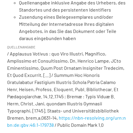
Quellenangabe inklusive Angabe des Urhebers, des
Standortes und des persistenten Identifiers
Zusendung eines Belegexemplares und/oder
Mitteilung der Internetadresse Ihres digitalen
Angebotes, in das Sie das Dokument oder Teile
daraus eingebunden haben
QUELLENANGABE
/ Applausus Votivus : quo Viro Illustri, Magnifico,
Amplissimo et Consultissimo, Dn. Henrico Lampe, JCto
Eminentissimo, Quum Post Ornatam Insigniter Tredecim,
Et Quod Excurrit, [...] / Summum Hoc Honoris
Gratulabatur Fastigium Illustris Schola Patria Calamo
Henr. Heisen, Profess. Eloquent. Publ. Bibliothecar. Et
Pædagogiarchæ. 14.12.1745 ; Bremæ : Typis Viduæ B.
Herm. Christ. Jani, quondam Illustris Gymnasii
Typographi, [1745]. Staats- und Universitätsbibliothek
Bremen,
brem.a.0631-14
,
https://nbn-resolving.org/urn:n
bn:de:gbv:46:1-179738
/ Public Domain Mark 1.0