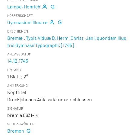
Lampe, Henrich
KÖRPERSCHAFT
Gymnasium Illustre
ERSCHIENEN
Bremæ
:
Typis Viduæ B. Herm. Christ. Jani, quondam Illus
tris Gymnasii Typographi
,
[1745]
ANLASSDATUM
14.12.1745
UMFANG
1 Blatt ; 2°
ANMERKUNG
Kopftitel
Druckjahr aus Anlassdatum erschlossen
SIGNATUR
brem.a.0631-14
SCHLAGWÖRTER
Bremen