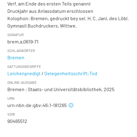
Verf. am Ende des ersten Teils genannt
Druckjahr aus Anlassdatum erschlossen
Kolophon: Bremen, gedruckt bey sel. H. C. Jani, des Löbl.
Gymnasii Buchdruckers, Wittwe.
SIGNATUR
brem.a.0619-71
SCHLAGWÖRTER
Bremen
GATTUNGSBEGRIFFE
Leichenpredigt
/
Gelegenheitsschrift:Tod
ONLINE-AUSGABE
Bremen : Staats- und Universitätsbibliothek, 2025
URN
urn:nbn:de:gbv:46:1-181265
VD18
90465512