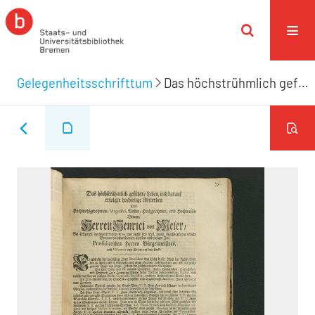
Gelegenheitsschrifttum
Das höchstrühmlich geführte Leben, und darauf erfolgte hochselige Absterben Des ... Herren Henrici von Meier, Bei Lebzeiten hochfürtreflichen ICti, und dieser ... Stadt Bremen höchstverdienten ältesten und jetziger Zeit Præsidirenden Herren Bürgermeisters, auch Visitatoris derer Kirchen auf dem Lande