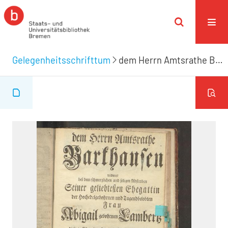
Gelegenheitsschrifttum
dem Herrn Amtsrathe Barkhausen widmet bei dem schmerzlichen und seligen Absterben Seiner geliebtesten Ehegattin ... Frau Abigail gebohrnen Lambertz diese in Eile entworfene, doch wohlgemeinte Zeilen