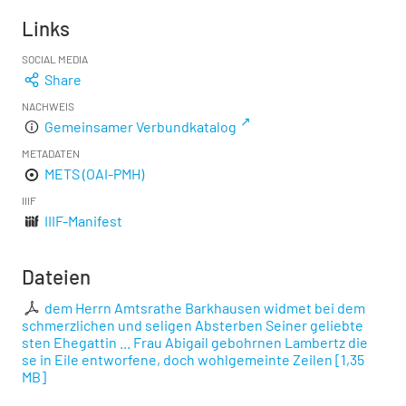
Links
SOCIAL MEDIA
Share
NACHWEIS
Gemeinsamer Verbundkatalog
METADATEN
METS (OAI-PMH)
IIIF
IIIF-Manifest
Dateien
dem Herrn Amtsrathe Barkhausen widmet bei dem
schmerzlichen und seligen Absterben Seiner geliebte
sten Ehegattin ... Frau Abigail gebohrnen Lambertz die
se in Eile entworfene, doch wohlgemeinte Zeilen
[
1,35
MB
]