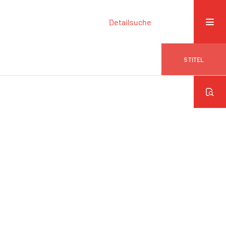
Detailsuche
5
TITEL