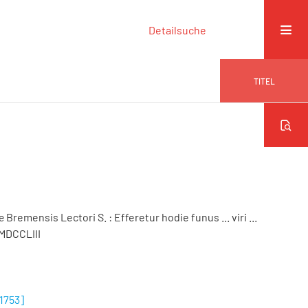
Detailsuche
TITEL
læ Bremensis Lectori S.
:
Efferetur hodie funus ... viri ...
. MDCCLIII
1753]