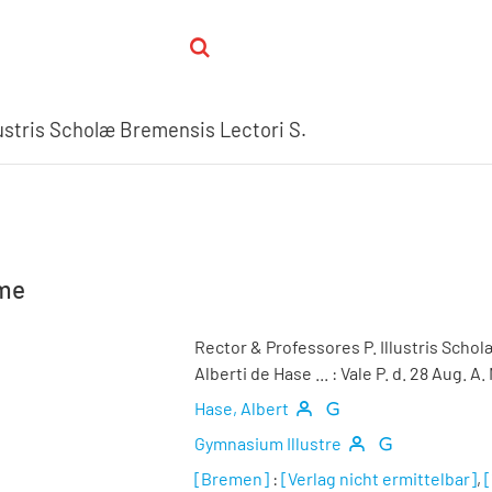
lustris Scholæ Bremensis Lectori S.
hme
Rector & Professores P. Illustris Scho
Alberti de Hase ... : Vale P. d. 28 Aug. A
Hase, Albert
Gymnasium Illustre
[Bremen]
:
[Verlag nicht ermittelbar]
,
[