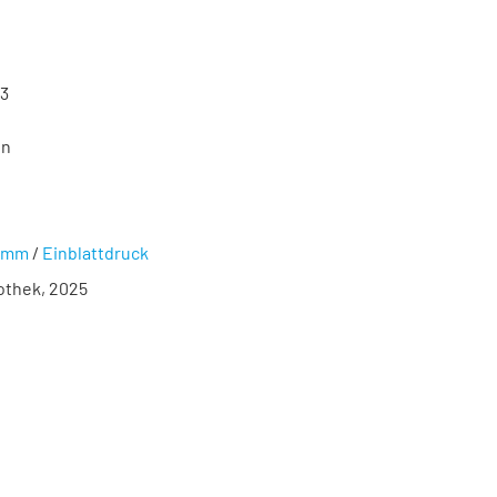
53
en
ramm
/
Einblattdruck
iothek, 2025