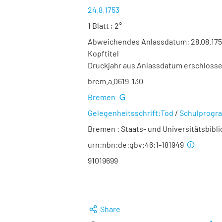
24.8.1753
1 Blatt ; 2°
Abweichendes Anlassdatum: 28.08.17
Kopftitel
Druckjahr aus Anlassdatum erschloss
brem.a.0619-130
Bremen
Gelegenheitsschrift:Tod
/
Schulprog
Bremen : Staats- und Universitätsbibl
urn:nbn:de:gbv:46:1-181949
91019699
Share