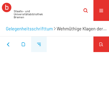
Gelegenheitsschrifttum
Wehmüthige Klagen der in der äussersten Betrübnis gesetzten Stadt, durch den unvermuhteten und höchstschmerzlichen Abschied Des weiland ... Herrn Daniel von Büren, Vortreflichen JCti, und dieser Kayserlichen freien Reichsstadt Bremen, höchstverdienten Eltesten Herrn Bürgermeisters, ...