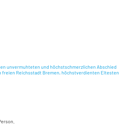
h den unvermuhteten und höchstschmerzlichen Abschied
hen freien Reichsstadt Bremen, höchstverdienten Eltesten
Person.