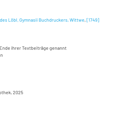
i, des Löbl. Gymnasii Buchdruckers, Wittwe
,
[1749]
 Ende ihrer Textbeiträge genannt
en
iothek, 2025