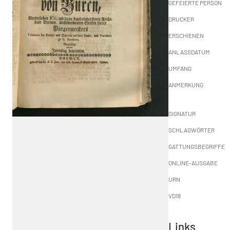
GEFEIERTE PERSON
DRUCKER
ERSCHIENEN
ANLASSDATUM
UMFANG
ANMERKUNG
SIGNATUR
SCHLAGWÖRTER
GATTUNGSBEGRIFFE
ONLINE-AUSGABE
URN
VD18
Links