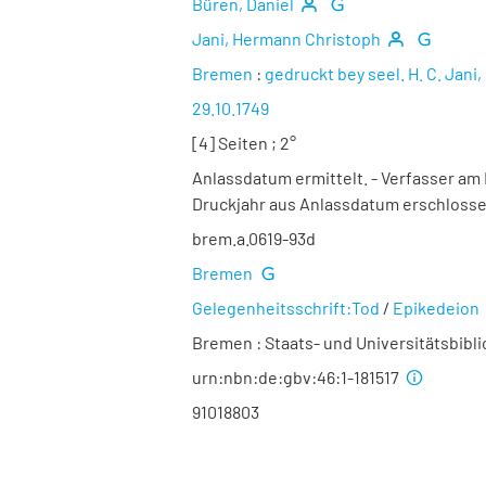
Büren, Daniel
Jani, Hermann Christoph
Bremen
:
gedruckt bey seel. H. C. Jan
29.10.1749
[4] Seiten ; 2°
Anlassdatum ermittelt. - Verfasser am
Druckjahr aus Anlassdatum erschloss
brem.a.0619-93d
Bremen
Gelegenheitsschrift:Tod
/
Epikedeion
Bremen : Staats- und Universitätsbibl
urn:nbn:de:gbv:46:1-181517
91018803