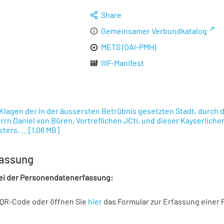
Share
Gemeinsamer Verbundkatalog
METS (OAI-PMH)
IIIF-Manifest
lagen der in der äussersten Betrübnis gesetzten Stadt, durc
Herrn Daniel von Büren, Vortreflichen JCti, und dieser Kayserlic
ers, ...
[
1,06 MB
]
assung
bei der Personendatenerfassung:
 QR-Code oder öffnen Sie
hier
das Formular zur Erfassung einer 