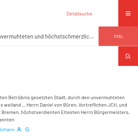
Detailsuche
Wehmüthige Klagen der in der äussersten Betrübnis gesetzten Stadt, durch den unvermuhteten und höchstschmerzlichen Abschied Des weiland ... Herrn Daniel von Büren, Vortreflichen JCti, und dieser Kayserlichen freien Reichsstadt Bremen, höchstverdienten Eltesten Herrn Bürgermeisters, ...
TITEL
ten Betrübnis gesetzten Stadt, durch den unvermuhteten
eiland ... Herrn Daniel von Büren, Vortreflichen JCti, und
dt Bremen, höchstverdienten Eltesten Herrn Bürgermeisters,
nannten
 Johann