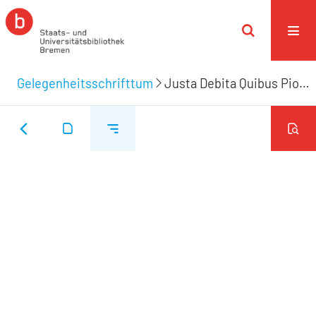
Gelegenheitsschrifttum
Justa Debita Quibus Pios Manes Generosi ... Domini Henrici De Meier, Icti Consummatissimi, Inclytæ Reipublicæ Patriæ Bremensis Consulis Senioris Cummaxime Præsidis Gravissimi Meritissimi Necnon Ecclessiarum Agri Bremensis ...