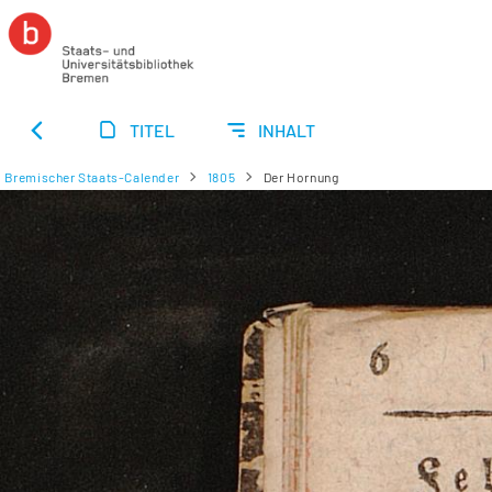
TITEL
INHALT
Bremischer Staats-Calender
1805
Der Hornung