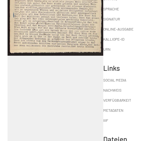
SPRACHE
SIGNATUR
ONLINE-AUSGABE
KALLIOPE-ID
URN
Links
SOCIAL MEDIA
NACHWEIS
VERFÜGBARKEIT
METADATEN
IIIF
Dateien