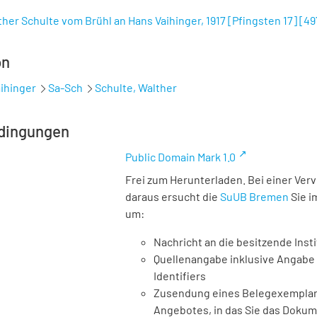
ther Schulte vom Brühl an Hans Vaihinger, 1917 [Pfingsten 17]
[
49
on
ihinger
Sa-Sch
Schulte, Walther
dingungen
Public Domain Mark 1.0
Frei zum Herunterladen. Bei einer Ver
daraus ersucht die
SuUB Bremen
Sie i
um:
Nachricht an die besitzende Insti
Quellenangabe inklusive Angabe 
Identifiers
Zusendung eines Belegexemplares
Angebotes, in das Sie das Doku