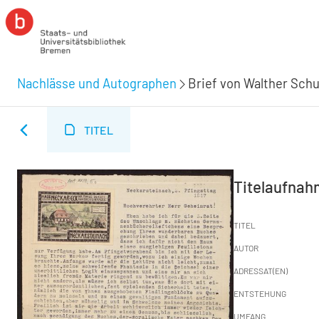
Nachlässe und Autographen
Brief von Walther Schul
TITEL
Titelaufna
TITEL
AUTOR
ADRESSAT(EN)
ENTSTEHUNG
UMFANG