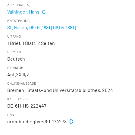
ADRESSAT(EN)
Vaihinger, Hans
ENTSTEHUNG
St. Gallen
,
09.04.1881 [09.04.1881]
UMFANG
1 Brief, 1 Blatt, 2 Seiten
SPRACHE
Deutsch
SIGNATUR
Aut.XXIII, 3
ONLINE-AUSGABE
Bremen : Staats- und Universitätsbibliothek, 2024
KALLIOPE-ID
DE-611-HS-222447
URN
urn:nbn:de:gbv:46:1-174278