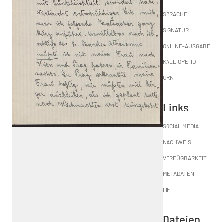
SPRACHE
SIGNATUR
ONLINE-AUSGABE
KALLIOPE-ID
URN
Links
SOCIAL MEDIA
NACHWEIS
VERFÜGBARKEIT
METADATEN
IIIF
Dateien