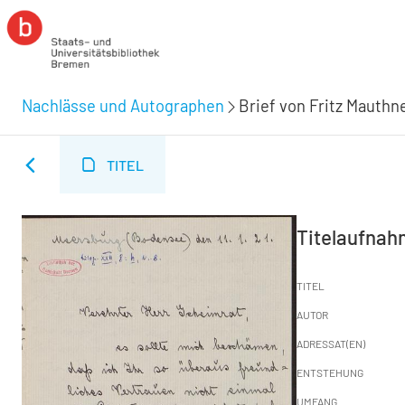
Nachlässe und Autographen
Brief von Fritz Mauthner
TITEL
Titelaufna
TITEL
AUTOR
ADRESSAT(EN)
ENTSTEHUNG
UMFANG