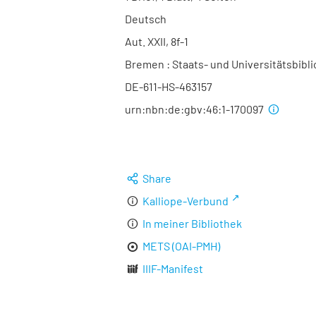
Deutsch
Aut. XXII, 8f-1
Bremen : Staats- und Universitätsbibl
DE-611-HS-463157
urn:nbn:de:gbv:46:1-170097
Share
Kalliope-Verbund
In meiner Bibliothek
METS (OAI-PMH)
IIIF-Manifest