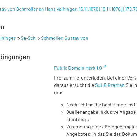
tav von Schmoller an Hans Vaihinger, 16.11.1878 [16.11.1878]
[
178,7
on
ihinger
Sa-Sch
Schmoller, Gustav von
dingungen
Public Domain Mark 1.0
Frei zum Herunterladen. Bei einer Ver
daraus ersucht die
SuUB Bremen
Sie i
um:
Nachricht an die besitzende Insti
Quellenangabe inklusive Angabe 
Identifiers
Zusendung eines Belegexemplares
Angebotes, in das Sie das Doku