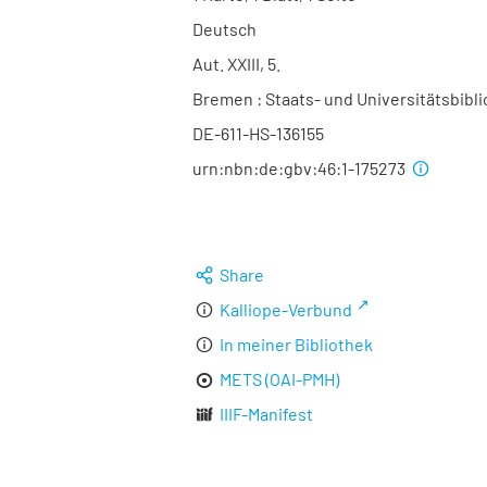
Deutsch
Aut. XXIII, 5.
Bremen : Staats- und Universitätsbibl
DE-611-HS-136155
urn:nbn:de:gbv:46:1-175273
Share
Kalliope-Verbund
In meiner Bibliothek
METS (OAI-PMH)
IIIF-Manifest