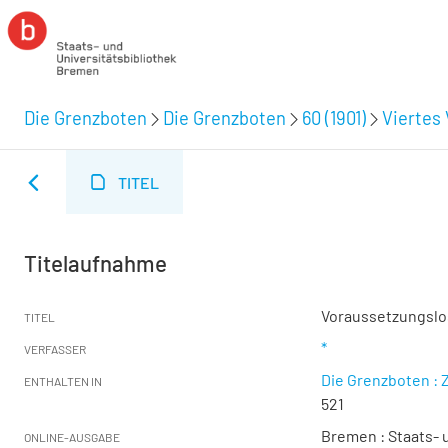
Die Grenzboten
Die Grenzboten
60 (1901)
Viertes 
TITEL
Titelaufnahme
Voraussetzungslos
TITEL
*
VERFASSER
Die Grenzboten : Z
ENTHALTEN IN
521
Bremen : Staats- u
ONLINE-AUSGABE