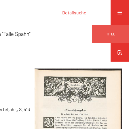
Detailsuche
 "Falle Spahn"
TITEL
erteljahr., S. 513-