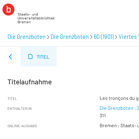
Die Grenzboten
Die Grenzboten
60 (1901)
Viertes 
TITEL
Titelaufnahme
Les tronςons du gl
TITEL
Die Grenzboten : Z
ENTHALTEN IN
311
Bremen : Staats- u
ONLINE-AUSGABE