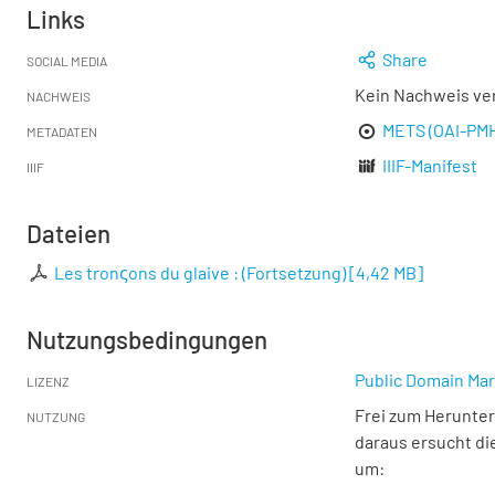
Links
Share
SOCIAL MEDIA
Kein Nachweis ve
NACHWEIS
METS (OAI-PM
METADATEN
IIIF-Manifest
IIIF
Dateien
Les tronςons du glaive : (Fortsetzung)
[
4,42 MB
]
Nutzungsbedingungen
Public Domain Mar
LIZENZ
Frei zum Herunter
NUTZUNG
daraus ersucht di
um: