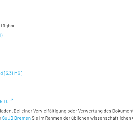
rfügbar
H)
ed
[
5,31 MB
]
k 1.0
laden. Bei einer Vervielfältigung oder Verwertung des Dokument
e
SuUB Bremen
Sie im Rahmen der üblichen wissenschaftlichen