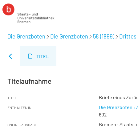
Die Grenzboten
Die Grenzboten
58 (1899)
Drittes 
TITEL
Titelaufnahme
Briefe eines Zurü
TITEL
Die Grenzboten : Z
ENTHALTEN IN
602
Bremen : Staats- u
ONLINE-AUSGABE