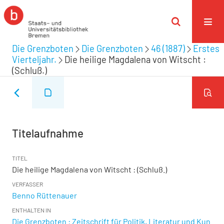
Die Grenzboten
Die Grenzboten
46 (1887)
Erstes
Vierteljahr.
Die heilige Magdalena von Witscht :
(Schluß.)
Titelaufnahme
TITEL
Die heilige Magdalena von Witscht : (Schluß.)
VERFASSER
Benno Rüttenauer
ENTHALTEN IN
Die Grenzboten : Zeitschrift für Politik, Literatur und Kun