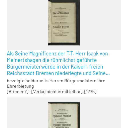
Als Seine Magnificenz der T.T. Herr Isaak von
Meinertshagen die rühmlichst geführte
Bürgermeisterwürde in der Kaiserl. freien
Reichsstadt Bremen niederlegte und Seine
Magnificenz der T.T. Herr Johannes Pundsack
bezeigte beiderseits Herren Bürgermeistern ihre
diese hohe Würde höchst beglükkt wiederum
Ehrerbietung
[Bremen?] : [Verlag nicht ermittelbar], [1775]
antrat