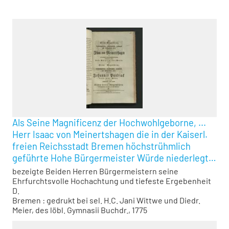
Als Seine Magnificenz der Hochwohlgeborne, ...
Herr Isaac von Meinertshagen die in der Kaiserl.
freien Reichsstadt Bremen höchstrühmlich
geführte Hohe Bürgermeister Würde niederlegte,
und Seine Magnificenz der ... Herr Johannes
bezeigte Beiden Herren Bürgermeistern seine
Pundsack diese hohe Würde den 3ten Hornung
Ehrfurchtsvolle Hochachtung und tiefeste Ergebenheit
D.
höchstbeglükkt wieder antrat
Bremen : gedrukt bei sel. H.C. Jani Wittwe und Diedr.
Meier, des löbl. Gymnasii Buchdr., 1775