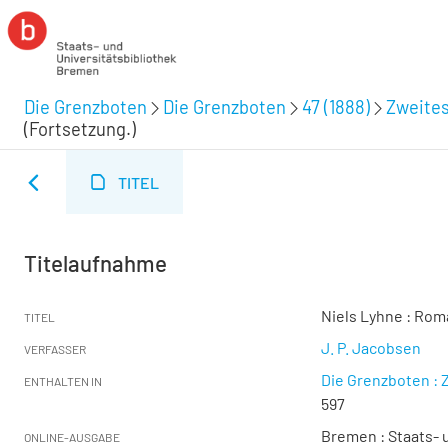
Die Grenzboten
Die Grenzboten
47 (1888)
Zweites
(Fortsetzung.)
TITEL
Titelaufnahme
Niels Lyhne : Rom
TITEL
J. P. Jacobsen
VERFASSER
Die Grenzboten : Z
ENTHALTEN IN
597
Bremen : Staats- u
ONLINE-AUSGABE