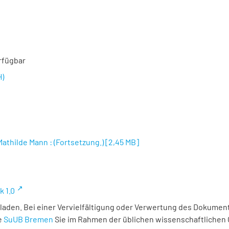
rfügbar
H)
athilde Mann : (Fortsetzung.)
[
2,45 MB
]
k 1.0
laden. Bei einer Vervielfältigung oder Verwertung des Dokument
e
SuUB Bremen
Sie im Rahmen der üblichen wissenschaftlichen