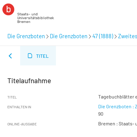
Die Grenzboten
Die Grenzboten
47 (1888)
Zweites
TITEL
Titelaufnahme
Tagebuchblätter e
TITEL
Die Grenzboten : Z
ENTHALTEN IN
90
Bremen : Staats- u
ONLINE-AUSGABE