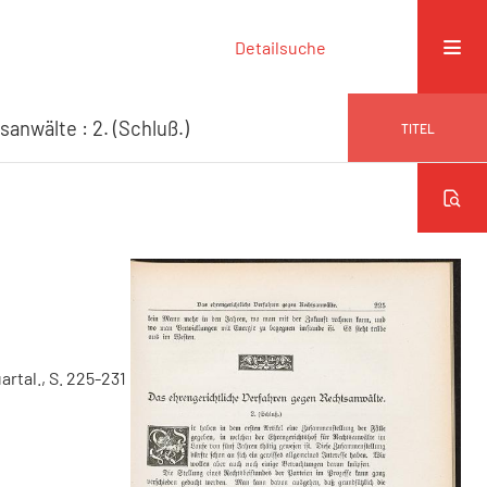
Detailsuche
anwälte : 2. (Schluß.)
TITEL
uartal., S. 225-231