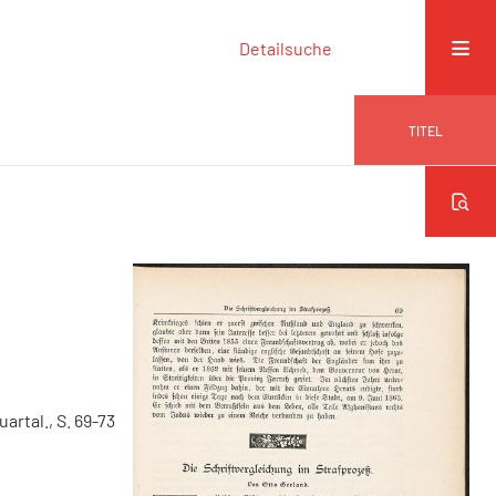
Detailsuche
TITEL
uartal., S. 69-73