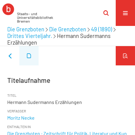
Die Grenzboten
Die Grenzboten
49 (1890)
Drittes Vierteljahr.
Hermann Sudermanns
Erzählungen
Titelaufnahme
TITEL
Hermann Sudermanns Erzählungen
VERFASSER
Moritz Necke
ENTHALTEN IN
Die Grenzboten : Zeitschrift für Politik, Literatur und Kun