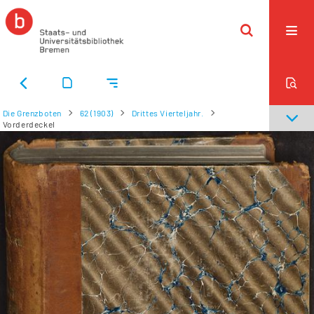
Die Grenzboten
62 (1903)
Drittes Vierteljahr.
Vorderdeckel