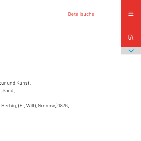
Detailsuche
tur
und
Kunst
.
I
.
Sand
.
g
Herbig
.
(
Fr
.
Will
)
.
Grnnow
.
)
1876
.