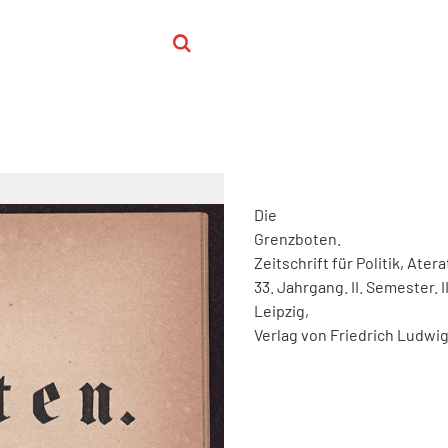
Die
Grenzboten
.
Zeitschrift
für
Politik
,
Atera
33
.
Jahrgang
.
II
.
Semester
.
I
Leipzig
,
Verlag
von
Friedrich
Ludwi