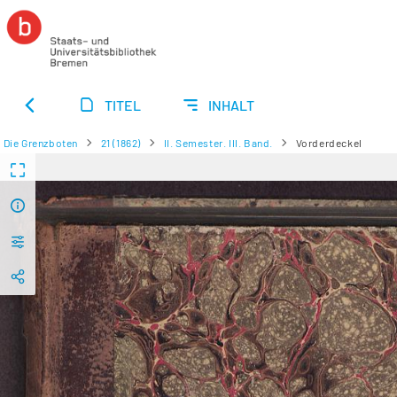
TITEL
INHALT
Die Grenzboten
21 (1862)
II. Semester. III. Band.
Vorderdeckel