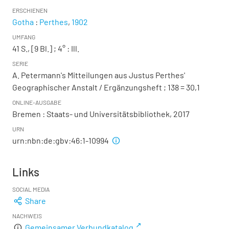
ERSCHIENEN
Gotha
:
Perthes
,
1902
UMFANG
41 S., [9 Bl.] ; 4°
: Ill.
SERIE
A. Petermann's Mitteilungen aus Justus Perthes'
Geographischer Anstalt / Ergänzungsheft ; 138 = 30,1
ONLINE-AUSGABE
Bremen : Staats- und Universitätsbibliothek, 2017
URN
urn:nbn:de:gbv:46:1-10994
Links
SOCIAL MEDIA
Share
NACHWEIS
Gemeinsamer Verbundkatalog